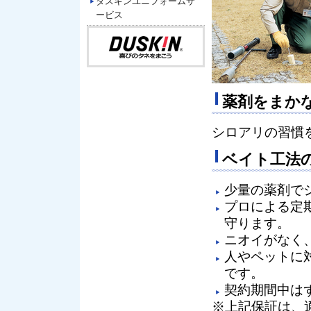
ダスキンユニフォームサ
ービス
薬剤をまか
シロアリの習慣
ベイト工法
少量の薬剤で
プロによる定
守ります。
ニオイがなく
人やペットに
です。
契約期間中は
※上記保証は、