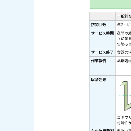
一般的
訪問回数
年2～4
サービス時間
夜間や
（従業
心配も
サービス終了
食器の
作業報告
薬剤処
駆除効果
ゴキブ
可能性