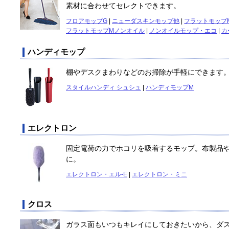
素材に合わせてセレクトできます。
フロアモップG
|
ニューダスキンモップ他
|
フラットモップ
フラットモップMノンオイル
|
ノンオイルモップ・エコ
|
カ
ハンディモップ
棚やデスクまわりなどのお掃除が手軽にできます
スタイルハンディ シュシュ
|
ハンディモップM
エレクトロン
固定電荷の力でホコリを吸着するモップ。布製品
に。
エレクトロン・エル-E
|
エレクトロン・ミニ
クロス
ガラス面もいつもキレイにしておきたいから、ダ