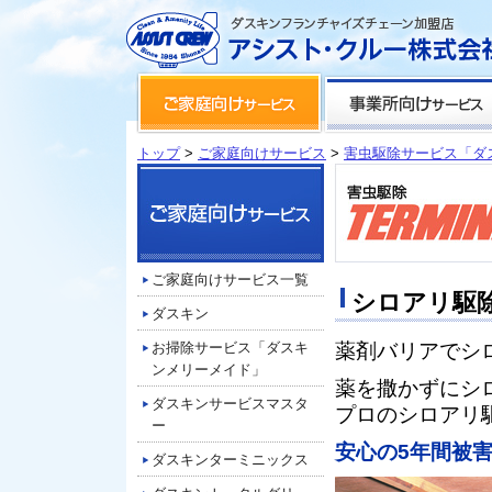
トップ
>
ご家庭向けサービス
>
害虫駆除サービス「ダ
ご家庭向けサービス一覧
シロアリ駆
ダスキン
お掃除サービス「ダスキ
薬剤バリアでシ
ンメリーメイド」
薬を撒かずにシ
ダスキンサービスマスタ
プロのシロアリ
ー
安心の5年間被
ダスキンターミニックス