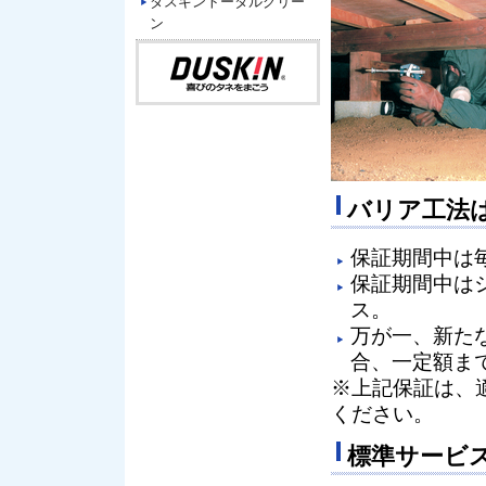
ダスキントータルグリー
ン
バリア工法
保証期間中は
保証期間中は
ス。
万が一、新た
合、一定額ま
※上記保証は、
ください。
標準サービ