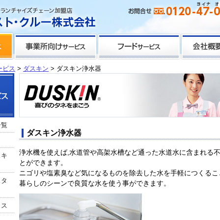
ービス
>
ダスキン
> ダスキン浄水器
一覧
ダスキン浄水器
浄水機を使えば,水道管や高架水槽など通った水道水に含まれる
スキ
とができます。
ニゴリや塩素臭など気になるものを除去した水を手軽につくるこ
スタ
暮らしのシーンで良質な水を使う事ができます。
クス