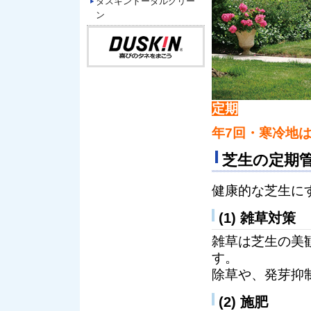
ダスキントータルグリー
ン
定期
年7回・寒冷地
芝生の定期
健康的な芝生に
(1) 雑草対策
雑草は芝生の美
す。
除草や、発芽抑
(2) 施肥