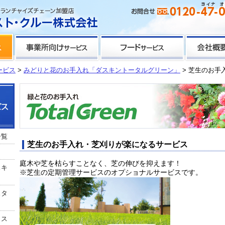
ービス
>
みどりと花のお手入れ「ダスキントータルグリーン」
> 芝生のお手
一覧
芝生のお手入れ・芝刈りが楽になるサービス
庭木や芝を枯らすことなく、芝の伸びを抑えます！
スキ
※芝生の定期管理サービスのオプショナルサービスです。
スタ
クス