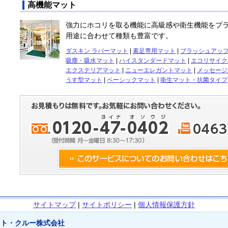
高機能マット
強力にホコリを取る機能に高級感や衛生機能をプ
用途に合わせて種類も豊富です。
ダスキン ラバーマット
|
素足専用マット
|
ブラッシュアッ
吸塵・吸水マット
|
ハイスタンダードマット
|
エコリサイク
エクステリアマット
|
ニューエレガントマット
|
メッセージ
うす型マット
|
ベーシックマット
|
衛生マット・抗菌タイプ
サイトマップ
|
サイトポリシー
|
個人情報保護方針
スト・クルー株式会社